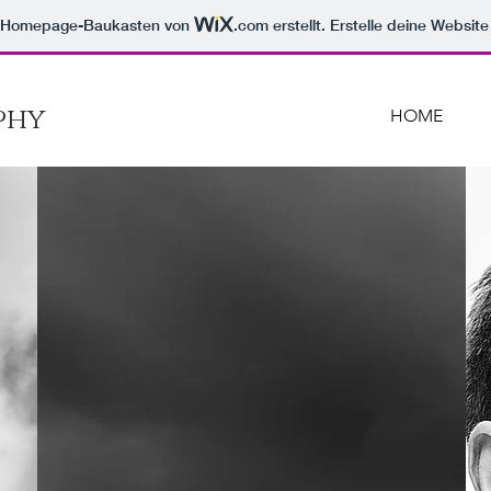
m Homepage-Baukasten von
.com
erstellt. Erstelle deine Websit
phy
HOME